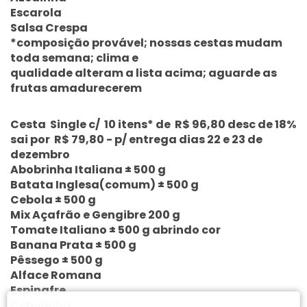
Escarola
Salsa Crespa
*composição provável; nossas cestas mudam
toda semana; clima e
qualidade alteram a lista acima; aguarde as
frutas amadurecerem
Cesta Single c/ 10 itens* de R$ 96,80 desc de 18%
sai por R$ 79,80 - p/ entrega dias 22 e 23 de
dezembro
Abobrinha Italiana ± 500 g
Batata Inglesa(comum) ± 500 g
Cebola ± 500 g
Mix Açafrão e Gengibre 200 g
Tomate Italiano ± 500 g abrindo cor
Banana Prata ± 500 g
Pêssego ± 500 g
Alface Romana
Espinafre
Cebolinha