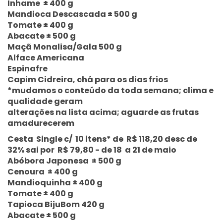
Inhame ± 400 g
Mandioca Descascada ± 500 g
Tomate ± 400 g
Abacate ± 500 g
Maçã Monalisa/Gala 500 g
Alface Americana
Espinafre
Capim Cidreira, chá para os dias frios
*mudamos o conteúdo da toda semana; clima e
qualidade geram
alterações na lista acima; aguarde as frutas
amadurecerem
Cesta Single c/ 10 itens* de R$ 118,20 desc de
32% sai por R$ 79,80 - de 18 a 21 de maio
Abóbora Japonesa ± 500 g
Cenoura ± 400 g
Mandioquinha ± 400 g
Tomate ± 400 g
Tapioca BijuBom 420 g
Abacate ± 500 g