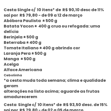
Cesta Single c/ 10 itens* de R$ 90,10 desc de 11%
sai por R$ 79,80 - de 09 a 12 de março
Abóbora Paulista ± 500 g
Batata Yacon ± 400 g crua ou refogada: uma
delícia
Berinjela ± 500 g
Beterraba ± 400 g
Tomate Italiano ± 400 g abrindo cor
Laranja Pera ± 500 g
Manga ± 500 g
Acelga
Alface Americana
Cebolinha
*a cesta muda toda semana; clima e qualidade
geram
alterações na lista acima; aguarde as frutas
amadurecerem
Cesta Single c/ 10 itens* de R$ 93,50 desc. de 15%
sai por R$ 79,80 - de 02 a 05 de março