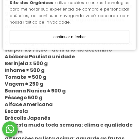
Site dos Orgânicos
utiliza cookies e outras tecnologias
*a cesta muda toda semana; clima e qualidade
para melhorar sua experiência de compra e personalizar
geram
anúncios, ao continuar navegando você concorda com
alterações na lista acima; aguarde as frutas
nossa
Política de Privacidade
.
amadurecerem
continuar e fechar
Cesta Single c/ 10 itens* de R$ 98,10 desc de 19%
sai por R$ 79,80 - de 15 a 18 de dezembro
Abóbora Paulista unidade
Berinjela ± 500 g
Inhame ± 500 g
Tomate ± 500 g
Vagem ± 250 g
Banana Nanica ± 500 g
Pêssego 500 g
Alface Americana
Escarola
Brócolis Japonês
*a cesta muda toda semana; clima e qualidade
geram
alterações na lista acima; aguarde as frutas