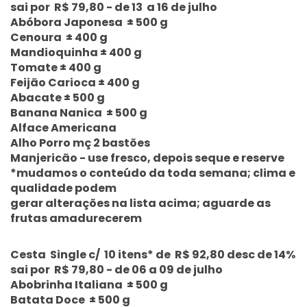
sai por R$ 79,80 - de 13 a 16 de julho
Abóbora Japonesa ± 500 g
Cenoura ± 400 g
Mandioquinha ± 400 g
Tomate ± 400 g
Feijão Carioca ± 400 g
Abacate ± 500 g
Banana Nanica ± 500 g
Alface Americana
Alho Porro mç 2 bastões
Manjericão - use fresco, depois seque e reserve
*mudamos o conteúdo da toda semana; clima e
qualidade podem
gerar alterações na lista acima; aguarde as
frutas amadurecerem
Cesta Single c/ 10 itens* de R$ 92,80 desc de 14%
sai por R$ 79,80 - de 06 a 09 de julho
Abobrinha Italiana ± 500 g
Batata Doce ± 500 g