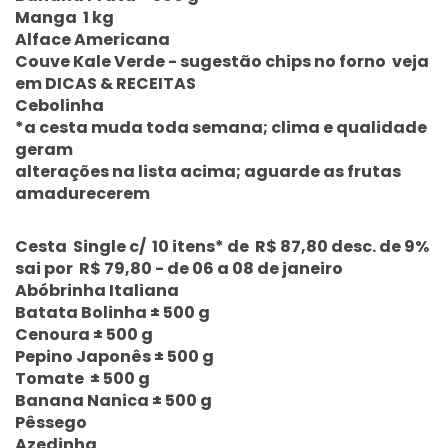
Manga 1 kg
Alface Americana
Couve Kale Verde - sugestão chips no forno veja
em DICAS & RECEITAS
Cebolinha
*a cesta muda toda semana; clima e qualidade
geram
alterações na lista acima; aguarde as frutas
amadurecerem
Cesta Single c/ 10 itens* de R$ 87,80 desc. de 9%
sai por R$ 79,80 - de 06 a 08 de janeiro
Abóbrinha Italiana
Batata Bolinha ± 500 g
Cenoura ± 500 g
Pepino Japonês ± 500 g
Tomate ± 500 g
Banana Nanica ± 500 g
Pêssego
Azedinha