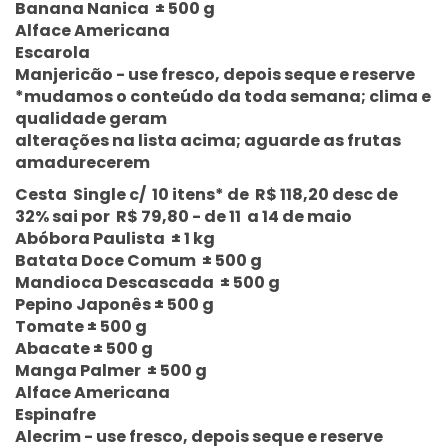
Banana Nanica ± 500 g
Alface Americana
Escarola
Manjericão - use fresco, depois seque e reserve
*mudamos o conteúdo da toda semana; clima e
qualidade geram
alterações na lista acima; aguarde as frutas
amadurecerem
Cesta Single c/ 10 itens* de R$ 118,20 desc de
32% sai por R$ 79,80 - de 11 a 14 de maio
Abóbora Paulista ± 1 kg
Batata Doce Comum ± 500 g
Mandioca Descascada ± 500 g
Pepino Japonês ± 500 g
Tomate ± 500 g
Abacate ± 500 g
Manga Palmer ± 500 g
Alface Americana
Espinafre
Alecrim - use fresco, depois seque e reserve