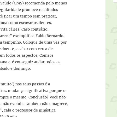
e Saúde (OMS) recomenda pelo menos
 regularidade promove resultados
ocê ficar um tempo sem praticar,
iona como escovar os dentes.
vita cáries. Caso contrário,
parece” exemplifica Fábio Bernardo.
um tempinho. Coloque de uma vez por
ar doente, acabar com cerca de
 em todos os aspectos. Comece
mana até conseguir andar todos os
sábado e domingo.
 muito!) nos seus passos é a
raz mudança significativa porque o
sempre o mesmo. Conclusão? Você não
ue não evolui e também não emagrece,
, fala o professor de ginástica
São Paulo.