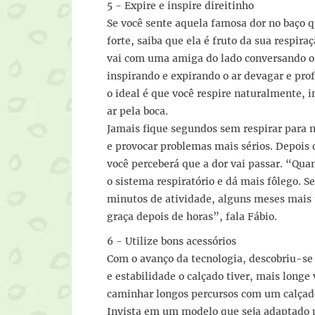
5 - Expire e inspire direitinho
Se você sente aquela famosa dor no baço
forte, saiba que ela é fruto da sua respir
vai com uma amiga do lado conversando o
inspirando e expirando o ar devagar e pro
o ideal é que você respire naturalmente, 
ar pela boca.
Jamais fique segundos sem respirar para n
e provocar problemas mais sérios. Depois
você perceberá que a dor vai passar. “Qua
o sistema respiratório e dá mais fôlego. 
minutos de atividade, alguns meses mais t
graça depois de horas”, fala Fábio.
6 - Utilize bons acessórios
Com o avanço da tecnologia, descobriu-s
e estabilidade o calçado tiver, mais long
caminhar longos percursos com um calçado
Invista em um modelo que seja adaptado pa