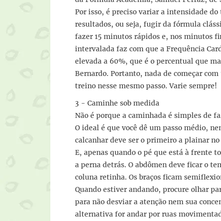
Por isso, é preciso variar a intensidade d
resultados, ou seja, fugir da fórmula clás
fazer 15 minutos rápidos e, nos minutos fi
intervalada faz com que a Frequência Ca
elevada a 60%, que é o percentual que ma
Bernardo. Portanto, nada de começar com u
treino nesse mesmo passo. Varie sempre!
3 - Caminhe sob medida
Não é porque a caminhada é simples de fa
O ideal é que você dê um passo médio, ne
calcanhar deve ser o primeiro a plainar no
E, apenas quando o pé que está à frente to
a perna detrás. O abdômen deve ficar o t
coluna retinha. Os braços ficam semiflexi
Quando estiver andando, procure olhar par
para não desviar a atenção nem sua conce
alternativa for andar por ruas movimenta