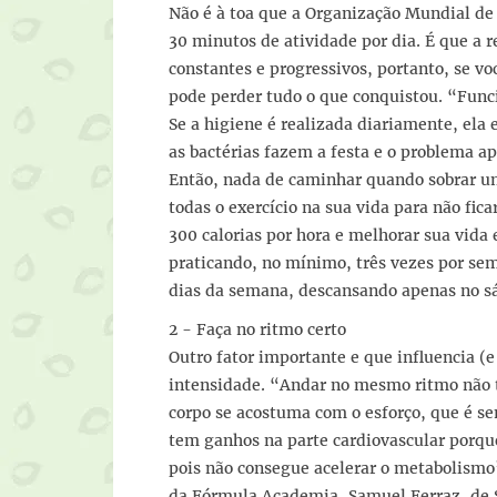
Não é à toa que a Organização Mundial d
30 minutos de atividade por dia. É que a
constantes e progressivos, portanto, se v
pode perder tudo o que conquistou. “Func
Se a higiene é realizada diariamente, ela e
as bactérias fazem a festa e o problema a
Então, nada de caminhar quando sobrar 
todas o exercício na sua vida para não fic
300 calorias por hora e melhorar sua vida
praticando, no mínimo, três vezes por se
dias da semana, descansando apenas no 
2 - Faça no ritmo certo
Outro fator importante e que influencia (e
intensidade. “Andar no mesmo ritmo não t
corpo se acostuma com o esforço, que é 
tem ganhos na parte cardiovascular porq
pois não consegue acelerar o metabolismo”
da Fórmula Academia, Samuel Ferraz, de 