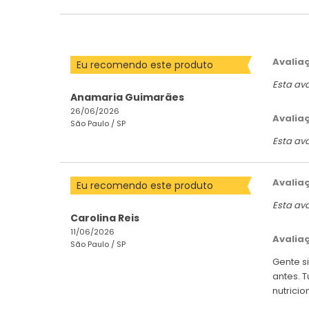
Avalia
Eu recomendo este produto
Esta av
Anamaria Guimarães
26/06/2026
Avalia
São Paulo /
SP
Esta av
Avalia
Eu recomendo este produto
Esta av
Carolina Reis
11/06/2026
Avalia
São Paulo /
SP
Gente s
antes. 
nutricio