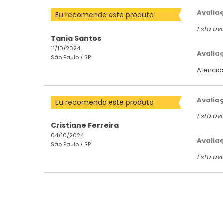
Avalia
Eu recomendo este produto
Esta av
Tania Santos
11/10/2024
Avalia
São Paulo /
SP
Atencio
Avalia
Eu recomendo este produto
Esta av
Cristiane Ferreira
04/10/2024
Avalia
São Paulo /
SP
Esta av