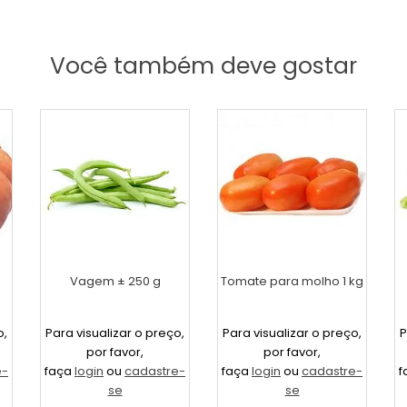
Você também deve gostar
Vagem ± 250 g
Tomate para molho 1 kg
o,
Para visualizar o preço,
Para visualizar o preço,
P
por favor,
por favor,
e-
faça
login
ou
cadastre-
faça
login
ou
cadastre-
f
se
se