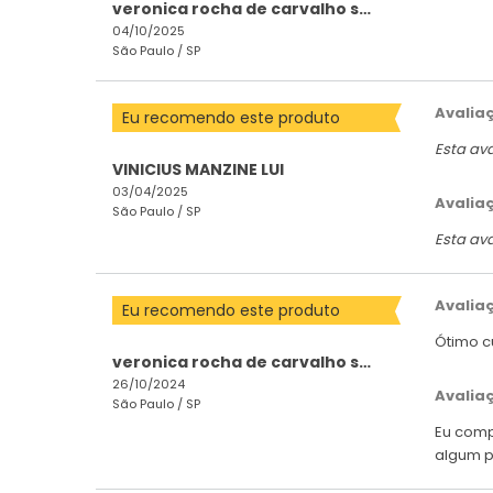
veronica rocha de carvalho san
04/10/2025
São Paulo /
SP
Avalia
Eu recomendo este produto
Esta av
VINICIUS MANZINE LUI
03/04/2025
Avalia
São Paulo /
SP
Esta av
Avalia
Eu recomendo este produto
Ótimo c
veronica rocha de carvalho san
26/10/2024
Avalia
São Paulo /
SP
Eu comp
algum p