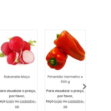
Rabanete Maço
Pimentão Vermelho ±
Pimentão
500 g
g - 
ara visualizar o preço,
Para visualizar o preço,
Para visua
por favor,
por favor,
por
aça
login
ou
cadastre-
faça
login
ou
cadastre-
faça
login
se
se