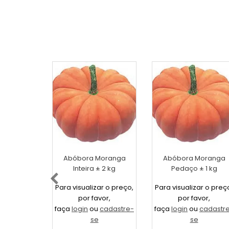
Abóbora Moranga
Abóbora Moranga
Inteira ± 2 kg
Pedaço ± 1 kg
Para visualizar o preço,
Para visualizar o preç
por favor,
por favor,
faça
login
ou
cadastre-
faça
login
ou
cadastr
se
se