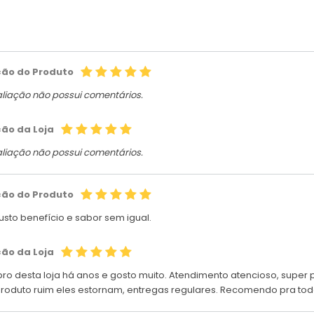
ção do Produto
aliação não possui comentários.
ção da Loja
aliação não possui comentários.
ção do Produto
usto benefício e sabor sem igual.
ção da Loja
ro desta loja há anos e gosto muito. Atendimento atencioso, super p
roduto ruim eles estornam, entregas regulares. Recomendo pra to