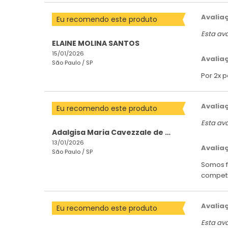
Avalia
Eu recomendo este produto
Esta av
ELAINE MOLINA SANTOS
15/01/2026
Avalia
São Paulo /
SP
Por 2x 
Avalia
Eu recomendo este produto
Esta av
Adalgisa Maria Cavezzale de Ca
13/01/2026
Avalia
São Paulo /
SP
Somos f
competi
Avalia
Eu recomendo este produto
Esta av