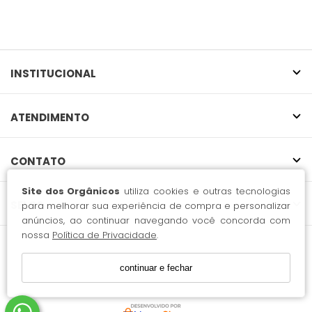
INSTITUCIONAL
ATENDIMENTO
CONTATO
Site dos Orgânicos
utiliza cookies e outras tecnologias
SELOS
para melhorar sua experiência de compra e personalizar
anúncios, ao continuar navegando você concorda com
nossa
Política de Privacidade
.
51.497.622 Rafi Boudjikian / CNPJ: 51.497.622/0001-08
continuar e fechar
Endereço: Rua Traipu, 625 Perdizes - São Paulo/SP