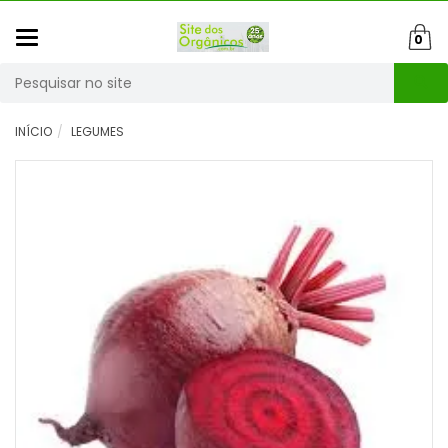
Mudar
0
navegação
Busca
INÍCIO
LEGUMES