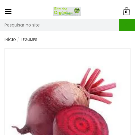
Mudar
0
navegação
Busca
INÍCIO
LEGUMES