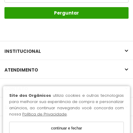
Perguntar
INSTITUCIONAL
ATENDIMENTO
CONTATO
Site dos Orgânicos
utiliza cookies e outras tecnologias
para melhorar sua experiência de compra e personalizar
SELOS
anúncios, ao continuar navegando você concorda com
nossa
Política de Privacidade
.
continuar e fechar
51.497.622 Rafi Boudjikian / CNPJ: 51.497.622/0001-08