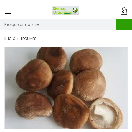
Mudar
0
navegação
Busca
INÍCIO
LEGUMES