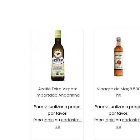
Azeite Extra Virgem
Vinagre de Maçã 50
Importado Andorinha
ml
500ml
Para visualizar o preço,
Para visualizar o preç
por favor,
por favor,
faça
login
ou
cadastre-
faça
login
ou
cadastr
se
se