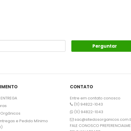
Perguntar
IMENTO
CONTATO
 ENTREGA
Entre em contato conosco
(11) 94822-1043
uras
(11) 94822-1043
 Orgânicos
sac@sitedosorganicos.com.
 Entregas e Pedido Mínimo
FALE CONOSCO PREFERENCIALME
0)