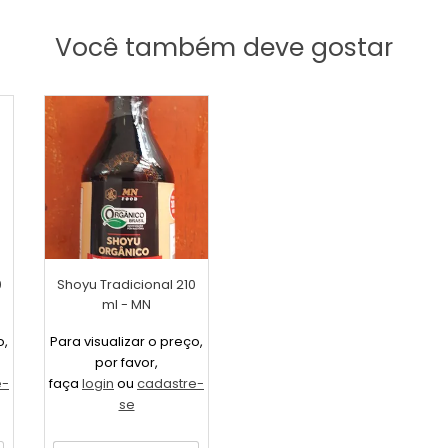
Você também deve gostar
0
Shoyu Tradicional 210
ml - MN
o,
Para visualizar o preço,
por favor,
e-
faça
login
ou
cadastre-
se