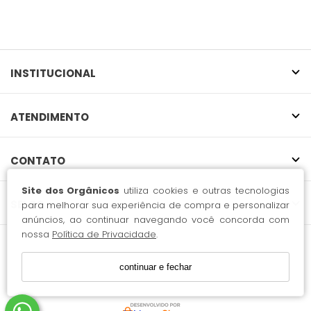
INSTITUCIONAL
ATENDIMENTO
CONTATO
Site dos Orgânicos
utiliza cookies e outras tecnologias
SELOS
para melhorar sua experiência de compra e personalizar
anúncios, ao continuar navegando você concorda com
nossa
Política de Privacidade
.
51.497.622 Rafi Boudjikian / CNPJ: 51.497.622/0001-08
continuar e fechar
Endereço: Rua Traipu, 625 Perdizes - São Paulo/SP