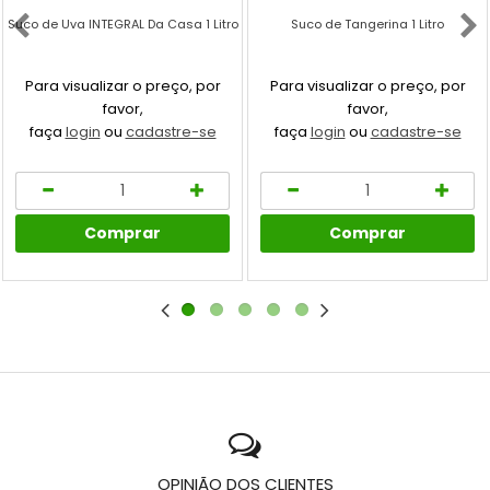
Suco de Uva INTEGRAL Da Casa 1 Litro
Suco de Tangerina 1 Litro
Para visualizar o preço, por
Para visualizar o preço, por
favor,
favor,
faça
login
ou
cadastre-se
faça
login
ou
cadastre-se
Comprar
Comprar
OPINIÃO DOS CLIENTES