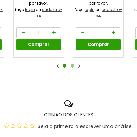
por favor,
por favor,
e-
faça
login
ou
cadastre-
faça
login
ou
cadastre-
f
se
se
Comprar
Comprar
OPINIÃO DOS CLIENTES
Seja o primeiro a escrever uma análise