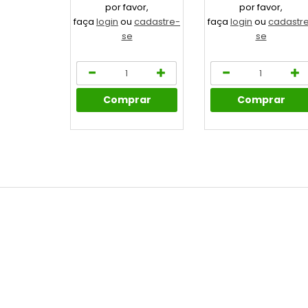
por favor,
por favor,
faça
login
ou
cadastre-
faça
login
ou
cadastr
se
se
Comprar
Comprar