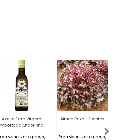
Azeite Extra Virgem
Alface Roxa - Fuentes
Alho Desc
Importado Andorinha
úni
500ml
convenci
ara visualizar o preço,
Para visualizar o preço,
Para visua