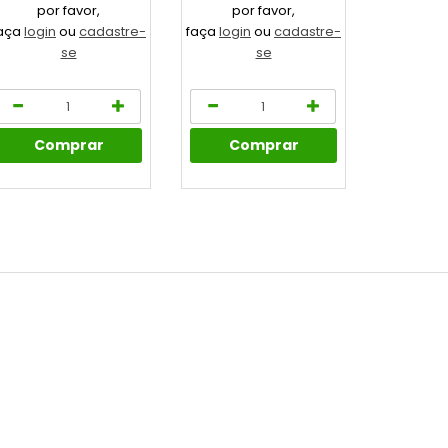
por favor,
por favor,
por
aça
login
ou
cadastre-
faça
login
ou
cadastre-
faça
login
se
se
Comprar
Comprar
Co