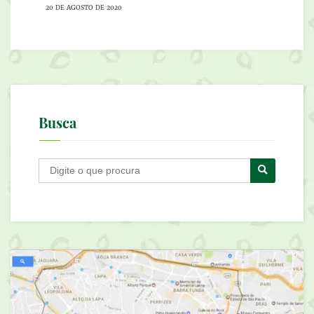
20 DE AGOSTO DE 2020
Busca
B
u
s
c
a